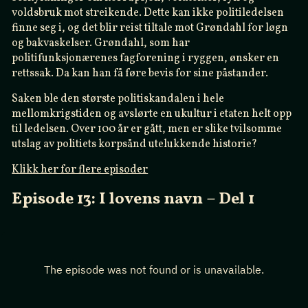
voldsbruk mot streikende. Dette kan ikke politiledelsen
finne seg i, og det blir reist tiltale mot Grøndahl for løgn
og bakvaskelser. Grøndahl, som har
politifunksjonærenes fagforening i ryggen, ønsker en
rettssak. Da kan han få føre bevis for sine påstander.
Saken ble den største politiskandalen i hele
mellomkrigstiden og avslørte en ukultur i etaten helt opp
til ledelsen. Over 100 år er gått, men er slike tvilsomme
utslag av politiets korpsånd utelukkende historie?
Klikk her for flere episoder
Episode 13: I lovens navn – Del 1